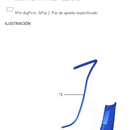
N*m (kgf*cm, lbf*pi.): Par de apriete especificado
-
ILUSTRACIÓN