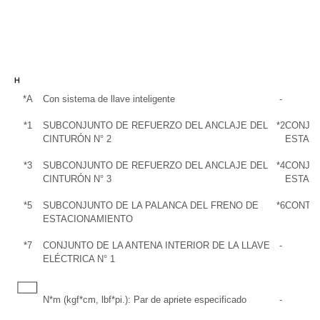
*A
Con sistema de llave inteligente
-
*1
SUBCONJUNTO DE REFUERZO DEL ANCLAJE DEL
*2
CONJUN
CINTURÓN N° 2
ESTACI
*3
SUBCONJUNTO DE REFUERZO DEL ANCLAJE DEL
*4
CONJUN
CINTURÓN N° 3
ESTACI
*5
SUBCONJUNTO DE LA PALANCA DEL FRENO DE
*6
CONTR
ESTACIONAMIENTO
*7
CONJUNTO DE LA ANTENA INTERIOR DE LA LLAVE
-
ELÉCTRICA N° 1
N*m (kgf*cm, lbf*pi.): Par de apriete especificado
-