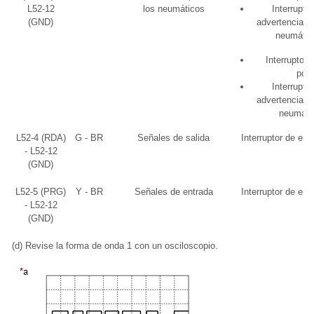
L52-12
los neumáticos
Interruptor
(GND)
advertencia de
neumátic
Interruptor
pos
Interruptor
advertencia de
neumáti
L52-4 (RDA)
G - BR
Señales de salida
Interruptor de en
- L52-12
(GND)
L52-5 (PRG)
Y - BR
Señales de entrada
Interruptor de en
- L52-12
(GND)
(d) Revise la forma de onda 1 con un osciloscopio.