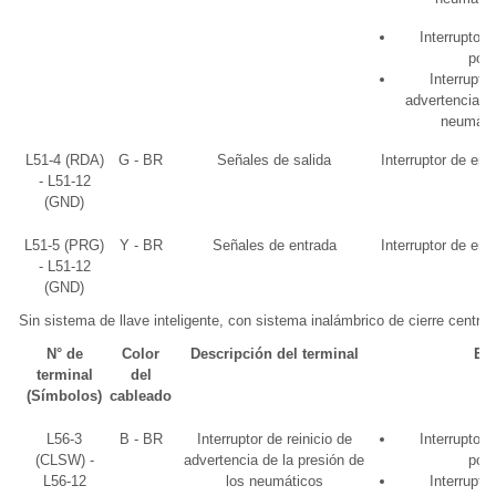
Interruptor
pos
Interruptor
advertencia de
neumáti
L51-4 (RDA)
G - BR
Señales de salida
Interruptor de en
- L51-12
(GND)
L51-5 (PRG)
Y - BR
Señales de entrada
Interruptor de en
- L51-12
(GND)
Sin sistema de llave inteligente, con sistema inalámbrico de cierre centra
N° de
Color
Descripción del terminal
Es
terminal
del
(Símbolos)
cableado
L56-3
B - BR
Interruptor de reinicio de
Interruptor
(CLSW) -
advertencia de la presión de
pos
L56-12
los neumáticos
Interruptor