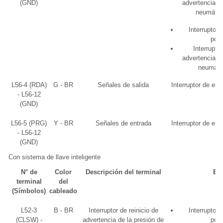
(GND)
advertencia de
neumátic
Interruptor
pos
Interruptor
advertencia de
neumáti
L56-4 (RDA)
G - BR
Señales de salida
Interruptor de en
- L56-12
(GND)
L56-5 (PRG)
Y - BR
Señales de entrada
Interruptor de en
- L56-12
(GND)
Con sistema de llave inteligente
N° de
Color
Descripción del terminal
Es
terminal
del
(Símbolos)
cableado
L52-3
B - BR
Interruptor de reinicio de
Interruptor
(CLSW) -
advertencia de la presión de
pos