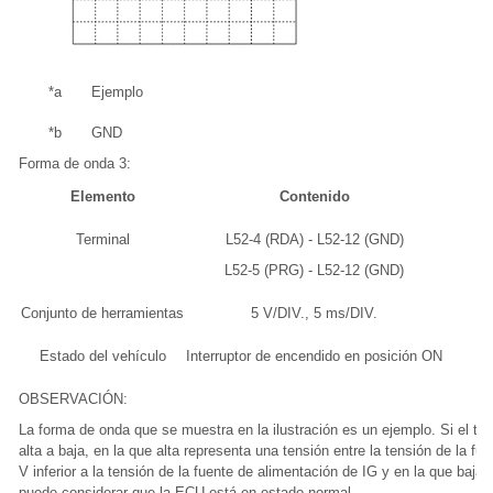
*a
Ejemplo
*b
GND
Forma de onda 3:
Elemento
Contenido
Terminal
L52-4 (RDA) - L52-12 (GND)
L52-5 (PRG) - L52-12 (GND)
Conjunto de herramientas
5 V/DIV., 5 ms/DIV.
Estado del vehículo
Interruptor de encendido en posición ON
OBSERVACIÓN:
La forma de onda que se muestra en la ilustración es un ejemplo. Si el t
alta a baja, en la que alta representa una tensión entre la tensión de la f
V inferior a la tensión de la fuente de alimentación de IG y en la que baja
puede considerar que la ECU está en estado normal.