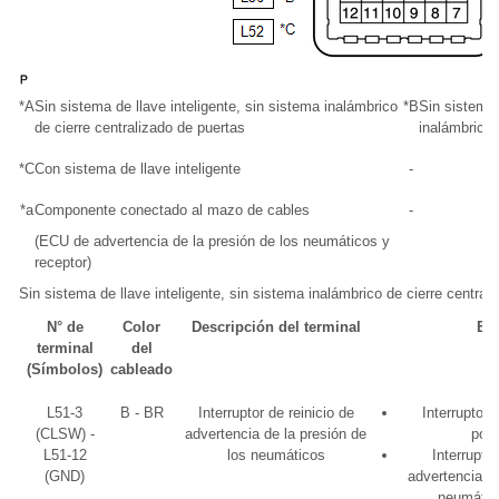
*A
Sin sistema de llave inteligente, sin sistema inalámbrico
*B
Sin sistema 
de cierre centralizado de puertas
inalámbrico 
*C
Con sistema de llave inteligente
-
*a
Componente conectado al mazo de cables
-
(ECU de advertencia de la presión de los neumáticos y
receptor)
Sin sistema de llave inteligente, sin sistema inalámbrico de cierre central
N° de
Color
Descripción del terminal
Es
terminal
del
(Símbolos)
cableado
L51-3
B - BR
Interruptor de reinicio de
Interruptor
(CLSW) -
advertencia de la presión de
pos
L51-12
los neumáticos
Interruptor
(GND)
advertencia de
neumátic