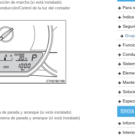
sición de marcha (si está instalado)
Para s
onducción/Control de la luz del contador
Índic
Seguri
Grup
Funci
Condu
Siste
Elemen
Mante
Soluc
Especi
TOYOTA
de parada y arranque (si está instalado)
stema de parada y arranque (si está instalado)
Inform
Interi