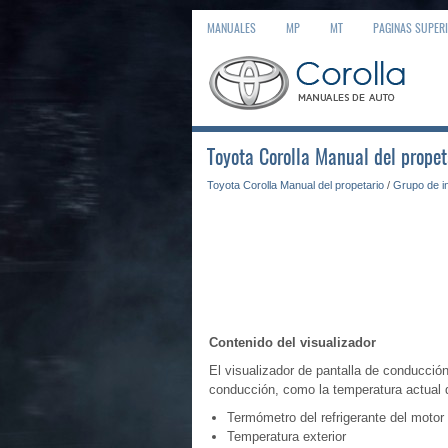
MANUALES
MP
MT
PAGINAS SUPER
Toyota Corolla Manual del propet
Toyota Corolla Manual del propetario
/
Grupo de i
Contenido del visualizador
El visualizador de pantalla de conducción
conducción, como la temperatura actual de
Termómetro del refrigerante del motor
Temperatura exterior