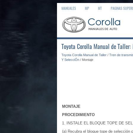
MANUALES
MP
MT
PAGINAS SUPER
Toyota Corolla Manual de Taller:
Toyota Corolla Manual de Taller
/
Tren de transmi
Y SelecciÓn
/ Montaje
MONTAJE
PROCEDIMIENTO
1. INSTALE EL BLOQUE TOPE DE SE
(a) Recubra el bloque tope de selección 