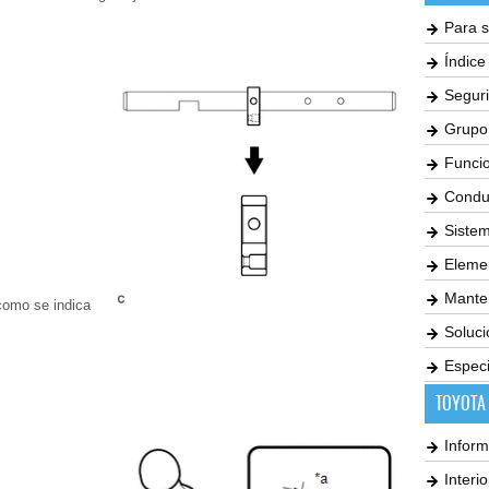
Para s
Índic
Seguri
Grupo
Funci
Condu
Siste
Elemen
Mante
 como se indica
Soluc
Especi
TOYOTA
Inform
Interi