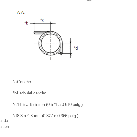
*a
Gancho
*b
Lado del gancho
*c
14.5 a 15.5 mm (0.571 a 0.610 pulg.)
*d
8.3 a 9.3 mm (0.327 a 0.366 pulg.)
al de
ación.