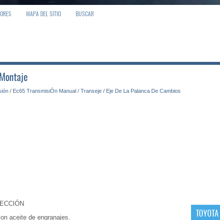
IORES
MAPA DEL SITIO
BUSCAR
 Montaje
sión
/
Ec65 TransmisiÓn Manual / Transeje
/
Eje De La Palanca De Cambios
LECCIÓN
TOYOTA
con aceite de engranajes.