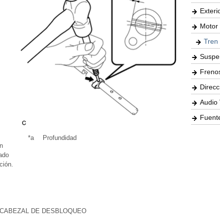
Exteri
Motor 
Tren
Suspe
Freno
Direcc
Audio 
Fuente
*a
Profundidad
n
rado
ción.
L CABEZAL DE DESBLOQUEO