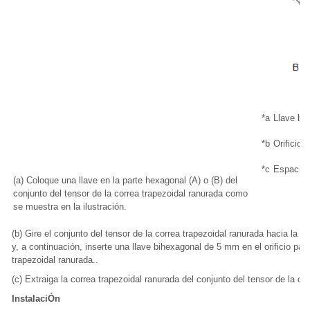
*a
Llave bi
*b
Orificio
*c
Espacio l
(a) Coloque una llave en la parte hexagonal (A) o (B) del
conjunto del tensor de la correa trapezoidal ranurada como
se muestra en la ilustración.
(b) Gire el conjunto del tensor de la correa trapezoidal ranurada hacia la de
y, a continuación, inserte una llave bihexagonal de 5 mm en el orificio para 
trapezoidal ranurada..
(c) Extraiga la correa trapezoidal ranurada del conjunto del tensor de la co
InstalaciÓn