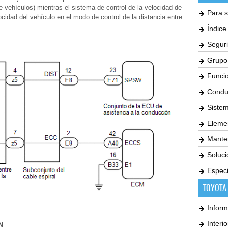
tre vehículos) mientras el sistema de control de la velocidad de
Para s
ocidad del vehículo en el modo de control de la distancia entre
Índic
Seguri
Grupo
Funci
Condu
Siste
Elemen
Mante
Soluc
Especi
TOYOTA
Inform
Interi
N