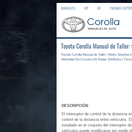
MANUALES
MP
MT
PAGINAS SUPER
Toyota Corolla Manual de Taller: 
Toyota Corolla Manual de Taller
/
Motor Sistema h
Velocidad De Crucero De Radar DinÁmico
/ Circu
DESCRIPCIÓN
El interruptor de control de la distancia e
control de la distancia entre vehículos. E
instalado en el conjunto del interruptor de
vehículos puede modificarse por medio del