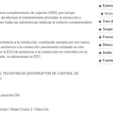
Exteri
tema complementario de sujeción (SRS) que incluye
Moto
e efectuar el mantenimiento (incluidas la extracción o
Tren d
leer todas las advertencias relativas al sistema complementario
Suspe
Freno
asistencia a la conducción, sustitúyalo siempre por uno nuevo.
Direcc
e asistencia a la conducción previamente instalado en otro
n la ECU de asistencia a la conducción no coincidirá con la
Audio 
tado, se almacenará un DTC.
Fuente
 EL TECHSTREAM (INTERRUPTOR DE CONTROL DE
)
n posición ON.
rain / Radar Cruise 2 / Data List.