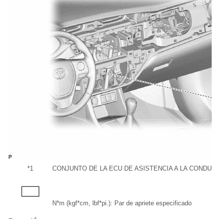
*1
CONJUNTO DE LA ECU DE ASISTENCIA A LA CONDUC
N*m (kgf*cm, lbf*pi.): Par de apriete especificado