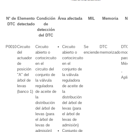
N° de
Elemento
Condición
Área afectada
MIL
Memoria
Not
DTC
detectado
de
detección
del DTC
P0010
Circuito
Circuito
Circuito
Se
DTC
DTC e
del
abierto o
abierto o
enciende
memorizado
model
actuador
cortocircuito
cortocircuito
para
de
en el
en el
Méxic
posición
circuito del
conjunto de
-
"A" del
conjunto de
la válvula
Aplica
árbol de
la válvula
reguladora
levas
reguladora
de aceite de
(banco 1)
de aceite de
la
la
distribución
distribución
del árbol de
del árbol de
levas (para
levas (para
el árbol de
el árbol de
levas de
levas de
admisión)
admisión)
Conjunto de