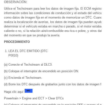
OBSERVACIÓN:
Utilice el Techstream para leer los datos de imagen fija. El ECM registra
información sobre las condiciones de conducción y el estado del vehículo
como datos de imagen fija en el momento de memorizar un DTC. Cuando
realiza la localización de averías, los datos de imagen fija pueden ayudarl
determinar si el vehículo estaba en marcha o parado, si el motor estaba
caliente o no, si la relación aire/combustible era rica o pobre, y otros dato
del momento en que se produjo la avería.
PROCEDIMIENTO
1.
LEA EL DTC EMITIDO (DTC
P0010)
(a) Conecte el Techstream al DLC3.
(b) Coloque el interruptor de encendido en posición ON.
(c) Encienda el Techstream.
(d) Borre los DTC después de grabarlos junto con los datos de imagen fija
Haga clic aquí
Powertrain > Engine and ECT > Clear DTCs
(e) Coloque el interruptor de encendido en la posición OFF y espere al me