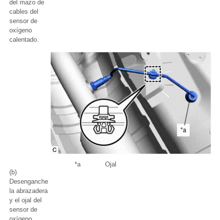
del mazo de
cables del
sensor de
oxígeno
calentado.
*a
Ojal
(b)
Desenganche
la abrazadera
y el ojal del
sensor de
oxígeno