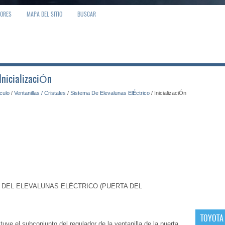
IORES
MAPA DEL SITIO
BUSCAR
 InicializaciÓn
ículo
/
Ventanillas / Cristales
/
Sistema De Elevalunas ElÉctrico
/ InicializaciÓn
L DEL ELEVALUNAS ELÉCTRICO (PUERTA DEL
TOYOTA
tuye el subconjunto del regulador de la ventanilla de la puerta,