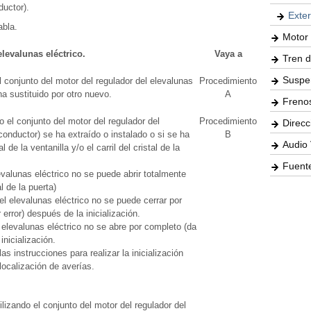
ductor).
Exter
abla.
Motor 
levalunas eléctrico.
Vaya a
Tren d
Suspe
l conjunto del motor del regulador del elevalunas
Procedimiento
ha sustituido por otro nuevo.
A
Freno
 el conjunto del motor del regulador del
Procedimiento
Direcc
 conductor) se ha extraído o instalado o si se ha
B
Audio 
l de la ventanilla y/o el carril del cristal de la
Fuente
evalunas eléctrico no se puede abrir totalmente
l de la puerta)
el elevalunas eléctrico no se puede cerrar por
rror) después de la inicialización.
 elevalunas eléctrico no se abre por completo (da
inicialización.
as instrucciones para realizar la inicialización
ocalización de averías.
ilizando el conjunto del motor del regulador del