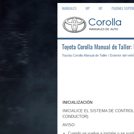
MANUALES
MP
MT
PAGINAS SUPER
Toyota Corolla Manual de Taller:
Toyota Corolla Manual de Taller
/
Exterior del veh
INICIALIZACIÓN
INICIALICE EL SISTEMA DE CONTRO
CONDUCTOR)
AVISO:
Cuando se vuelve a instalar o se susti