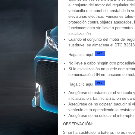
el conjunto del motor del regulador del 
ventanilla o el carril del cristal de la 
elevalunas eléctrico. Funciones tales
protección contra objetos atascados, l
funcionamiento sin llave o por control
inicialización.
Cuando el conjunto del motor del regul
sustituye, se almacena el DTC B2313. 
Haga clic aquí
No lleve a cabo ningún otro procedimien
Si la inicialización no puede complet
comunicación LIN no funcione correc
Haga clic aquí
Asegúrese de estacionar el vehículo y
inicialización. La inicialización se ca
Asegúrese de no golpear, sacudir ni vibr
vehículo está aprendiendo la resistenci
Asegúrese de no colocar el interruptor
OBSERVACIÓN:
Si se ha sustituido la batería, no es neces