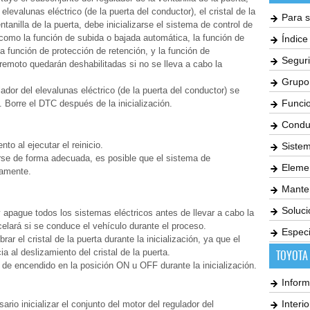
elevalunas eléctrico (de la puerta del conductor), el cristal de la
Para s
ventanilla de la puerta, debe inicializarse el sistema de control de
 como la función de subida o bajada automática, la función de
Índic
a función de protección de retención, y la función de
Seguri
 remoto quedarán deshabilitadas si no se lleva a cabo la
Grupo
ador del elevalunas eléctrico (de la puerta del conductor) se
Funci
Borre el DTC después de la inicialización.
Condu
to al ejecutar el reinicio.
Siste
arse de forma adecuada, es posible que el sistema de
Elemen
tamente.
Mante
Soluc
 apague todos los sistemas eléctricos antes de llevar a cabo la
ncelará si se conduce el vehículo durante el proceso.
Especi
ar el cristal de la puerta durante la inicialización, ya que el
a al deslizamiento del cristal de la puerta.
TOYOTA
 de encendido en la posición ON u OFF durante la inicialización.
Inform
Interi
ario inicializar el conjunto del motor del regulador del