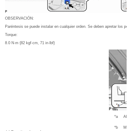
OBSERVACIÓN:
Paréntesis se puede instalar en cualquier orden. Se deben apretar los pern
Torque:
8.0 N·m {82 kgf·cm, 71 in·lbf}
*a
Abr
*b
Mar