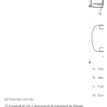
*a
Clip
*b
Marca
*c
Parte 
*d
Exteri
(h) Para tipo con clip:
(1) Expanda el clip y desconecte la manguera de drenaje