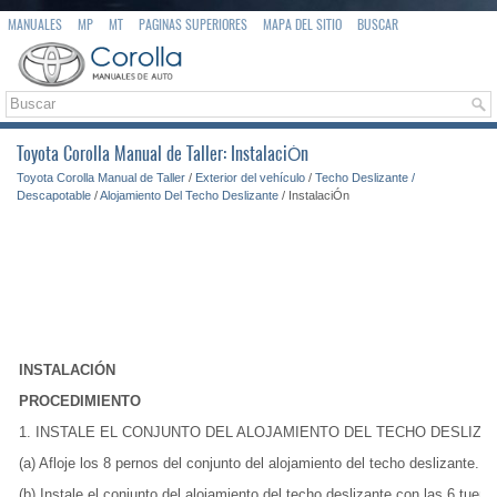
MANUALES
MP
MT
PAGINAS SUPERIORES
MAPA DEL SITIO
BUSCAR
Toyota Corolla Manual de Taller: InstalaciÓn
Toyota Corolla Manual de Taller
/
Exterior del vehículo
/
Techo Deslizante /
Descapotable
/
Alojamiento Del Techo Deslizante
/ InstalaciÓn
INSTALACIÓN
PROCEDIMIENTO
1. INSTALE EL CONJUNTO DEL ALOJAMIENTO DEL TECHO DESLIZA
(a) Afloje los 8 pernos del conjunto del alojamiento del techo deslizante.
(b) Instale el conjunto del alojamiento del techo deslizante con las 6 tuerc