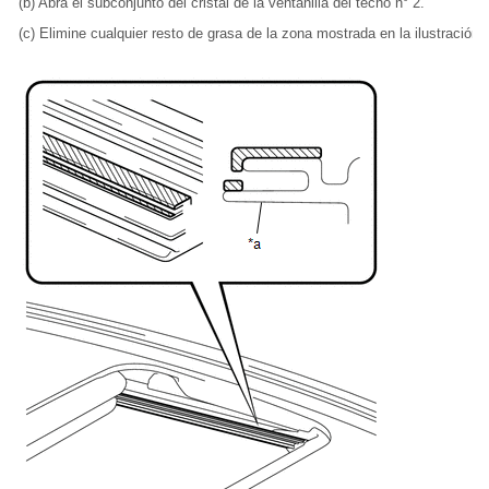
(b) Abra el subconjunto del cristal de la ventanilla del techo n° 2.
(c) Elimine cualquier resto de grasa de la zona mostrada en la ilustración 