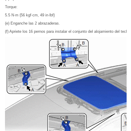
Torque:
5.5 N·m {56 kgf·cm, 49 in·lbf}
(e) Enganche las 2 abrazaderas.
(f) Apriete los 16 pernos para instalar el conjunto del alojamiento del techo