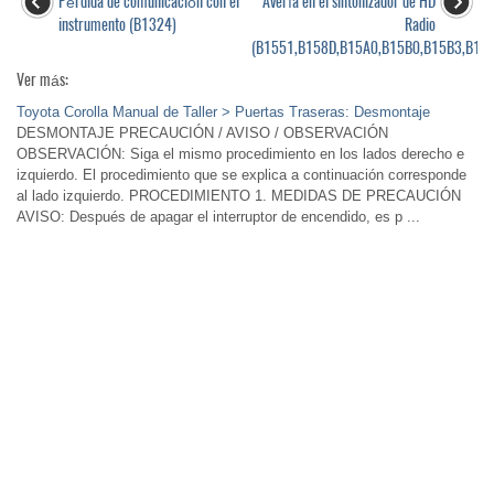
Pérdida de comunicación con el
Avería en el sintonizador de HD
instrumento (B1324)
Radio
(B1551,B158D,B15A0,B15B0,B15B3,B15B
Ver más:
Toyota Corolla Manual de Taller > Puertas Traseras: Desmontaje
DESMONTAJE PRECAUCIÓN / AVISO / OBSERVACIÓN
OBSERVACIÓN: Siga el mismo procedimiento en los lados derecho e
izquierdo. El procedimiento que se explica a continuación corresponde
al lado izquierdo. PROCEDIMIENTO 1. MEDIDAS DE PRECAUCIÓN
AVISO: Después de apagar el interruptor de encendido, es p ...