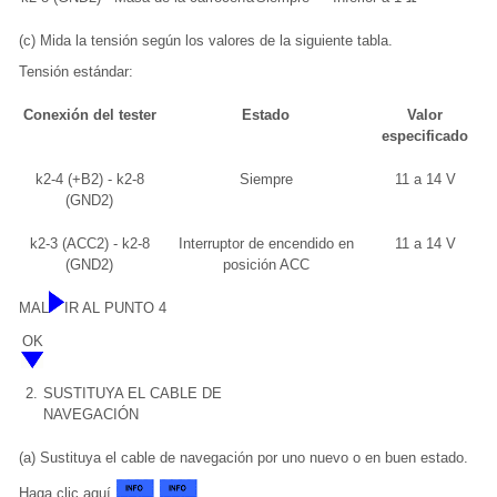
(c) Mida la tensión según los valores de la siguiente tabla.
Tensión estándar:
Conexión del tester
Estado
Valor
especificado
k2-4 (+B2) - k2-8
Siempre
11 a 14 V
(GND2)
k2-3 (ACC2) - k2-8
Interruptor de encendido en
11 a 14 V
(GND2)
posición ACC
MAL
IR AL PUNTO 4
OK
2.
SUSTITUYA EL CABLE DE
NAVEGACIÓN
(a) Sustituya el cable de navegación por uno nuevo o en buen estado.
Haga clic aquí